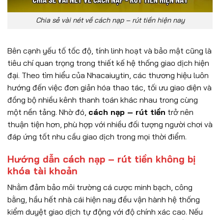
Chia sẻ vài nét về cách nạp – rút tiền hiện nay
Bên cạnh yếu tố tốc độ, tính linh hoạt và bảo mật cũng là
tiêu chí quan trọng trong thiết kế hệ thống giao dịch hiện
đại. Theo tìm hiểu của Nhacaiuytin, các thương hiệu luôn
hướng đến việc đơn giản hóa thao tác, tối ưu giao diện và
đồng bộ nhiều kênh thanh toán khác nhau trong cùng
một nền tảng. Nhờ đó,
cách nạp – rút tiền
trở nên
thuận tiện hơn, phù hợp với nhiều đối tượng người chơi và
đáp ứng tốt nhu cầu giao dịch trong mọi thời điểm.
Hướng dẫn cách nạp – rút tiền không bị
khóa tài khoản
Nhằm đảm bảo môi trường cá cược minh bạch, công
bằng, hầu hết nhà cái hiện nay đều vận hành hệ thống
kiểm duyệt giao dịch tự động với độ chính xác cao. Nếu