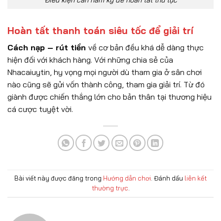
Điều kiện cần nắm kỹ để hoàn tất thủ tục
Hoàn tất thanh toán siêu tốc để giải trí
Cách nạp – rút tiền
về cơ bản đều khá dễ dàng thực
hiện đối với khách hàng. Với những chia sẻ của
Nhacaiuytin, hy vọng mọi người dù tham gia ở sân chơi
nào cũng sẽ gửi vốn thành công, tham gia giải trí. Từ đó
giành được chiến thắng lớn cho bản thân tại thương hiệu
cá cược tuyệt vời.
Bài viết này được đăng trong
Hướng dẫn chơi
. Đánh dấu
liên kết
thường trực
.