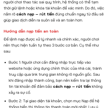
người chơi thao tác sai quy trình, hệ thống có thể tạm
thời giữ lệnh hoặc khóa tài khoản để xác minh. Do đó, việc
nắm rõ
cách nạp – rút tiền
đúng chuẩn ngay từ đầu sẽ
giúp giao dịch diễn ra suôn sẻ và an toàn hơn.
Hướng dẫn nạp tiền an toàn
Để lệnh nạp được xử lý nhanh và chính xác, người chơi
nên thực hiện tuần tự theo 3 bước cơ bản. Cụ thể như
sau:
Bước 1: Người chơi cần đăng nhập trực tiếp vào
website hoặc ứng dụng chính thức của nhà cái, tránh
truy cập qua link trung gian không rõ nguồn gốc. Sau
khi đăng nhập thành công, bạn nên kiểm tra lại thông
tin tài khoản để đảm bảo
cách nạp – rút tiền
không
xảy ra sự cố.
Bước 2: Tại giao diện tài khoản, chọn mục Nạp để hệ
thống hiển thị thông tin thanh toán mới nhất. Lưu ý