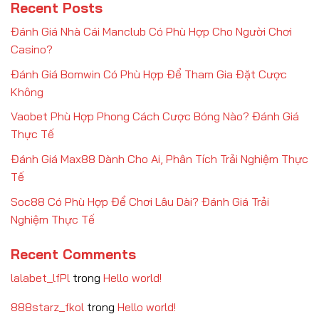
Recent Posts
Đánh Giá Nhà Cái Manclub Có Phù Hợp Cho Người Chơi
Casino?
Đánh Giá Bomwin Có Phù Hợp Để Tham Gia Đặt Cược
Không
Vaobet Phù Hợp Phong Cách Cược Bóng Nào? Đánh Giá
Thực Tế
Đánh Giá Max88 Dành Cho Ai, Phân Tích Trải Nghiệm Thực
Tế
Soc88 Có Phù Hợp Để Chơi Lâu Dài? Đánh Giá Trải
Nghiệm Thực Tế
Recent Comments
lalabet_lfPl
trong
Hello world!
888starz_fkol
trong
Hello world!