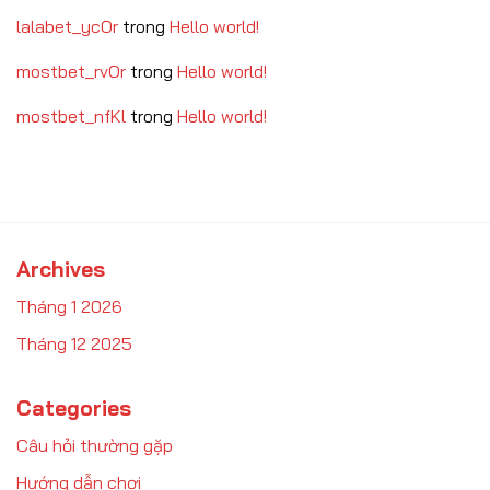
lalabet_ycOr
trong
Hello world!
mostbet_rvOr
trong
Hello world!
mostbet_nfKl
trong
Hello world!
Archives
Tháng 1 2026
Tháng 12 2025
Categories
Câu hỏi thường gặp
Hướng dẫn chơi