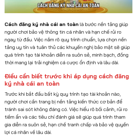
Cách đăng ký nhà cái an toàn
là bước nền tảng giúp
người chơi bảo vệ thông tin cá nhân và hạn chế rủi ro
ngay từ đầu. Việc nắm rõ quy trình chuẩn, lựa chọn nền
tảng uy tín và tuân thủ các khuyến nghị bảo mật sẽ giúp
quá trình tạo tài khoản diễn ra suôn sẻ, minh bạch, đồng
thời mang lại trải nghiệm cá cược ổn định và lâu dài.
Điều cần biết trước khi áp dụng cách đăng
ký nhà cái an toàn
Trước khi bắt đầu bất kỳ quy trình tạo tài khoản nào,
người chơi cần trang bị nền tảng kiến thức cơ bản để
tránh sai sót không đáng có. Việc hiểu rõ bối cảnh, rủi ro
tiềm ẩn và các tiêu chí đánh giá sẽ giúp quá trình tham
gia diễn ra suôn sẻ, hạn chế tranh chấp và bảo vệ quyền
lợi cá nhân về lâu dài.