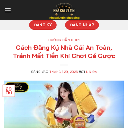
Bỏ
qua
nội
dung
ĐĂNG KÝ
ĐĂNG NHẬP
HƯỚNG DẪN CHƠI
Cách Đăng Ký Nhà Cái An Toàn,
Tránh Mất Tiền Khi Chơi Cá Cược
ĐĂNG VÀO
THÁNG 1 29, 2026
BỞI
LIN ĐA
29
Th1