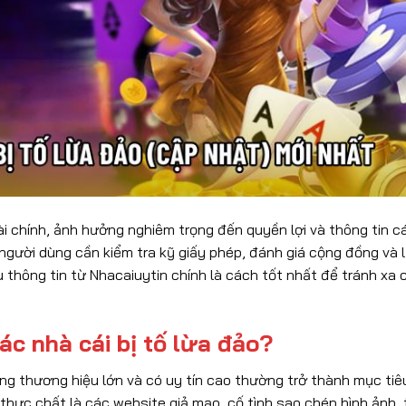
ài chính, ảnh hưởng nghiêm trọng đến quyền lợi và thông tin c
 người dùng cần kiểm tra kỹ giấy phép, đánh giá cộng đồng và 
 thông tin từ Nhacaiuytin chính là cách tốt nhất để tránh xa 
ác nhà cái bị tố lừa đảo?
ng thương hiệu lớn và có uy tín cao thường trở thành mục tiêu
thực chất là các website giả mạo, cố tình sao chép hình ảnh, 