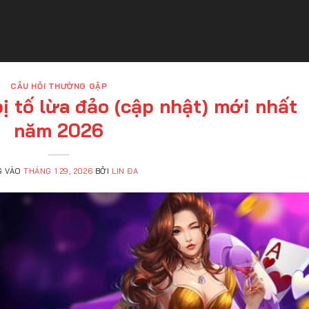
CÂU HỎI THƯỜNG GẶP
ị tố lừa đảo (cập nhật) mới nhất
năm 2026
G VÀO
THÁNG 1 29, 2026
BỞI
LIN ĐA