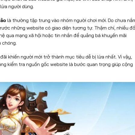
 lừa người dùng.
đảo
là thường tập trung vào nhóm người chơi mới. Do chưa nắ
trước những website có giao diện tương tự. Thậm chí, nhiều đố
n hệ qua mạng xã hội hoặc tin nhắn để quảng bá khuyến mãi
h chóng.
ãi khiến người mới trở thành mục tiêu dễ bị lừa nhất. Vì vậy,
ộng kiểm tra nguồn gốc website là bước quan trọng giúp cộng