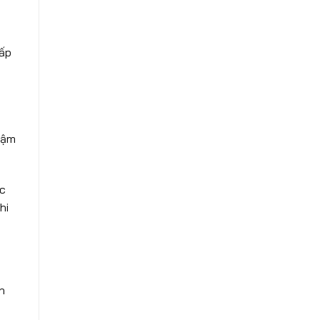
hấp
hậm
ác
hi
n