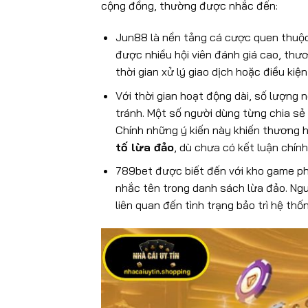
cộng đồng, thường được nhắc đến:
Jun88 là nền tảng cá cược quen thuộc 
được nhiều hội viên đánh giá cao, thư
thời gian xử lý giao dịch hoặc điều kiệ
Với thời gian hoạt động dài, số lượng 
tránh. Một số người dùng từng chia sẻ t
Chính những ý kiến này khiến thương hi
tố lừa đảo
, dù chưa có kết luận chín
789bet được biết đến với kho game ph
nhắc tên trong danh sách lừa đảo. Ng
liên quan đến tình trạng bảo trì hệ thố