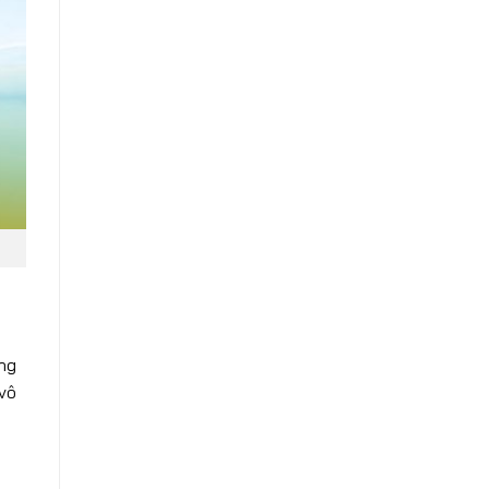
ùng
 vô