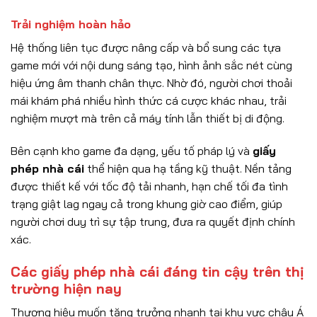
Trải nghiệm hoàn hảo
Hệ thống liên tục được nâng cấp và bổ sung các tựa
game mới với nội dung sáng tạo, hình ảnh sắc nét cùng
hiệu ứng âm thanh chân thực. Nhờ đó, người chơi thoải
mái khám phá nhiều hình thức cá cược khác nhau, trải
nghiệm mượt mà trên cả máy tính lẫn thiết bị di động.
Bên cạnh kho game đa dạng, yếu tố pháp lý và
giấy
phép nhà cái
thể hiện qua hạ tầng kỹ thuật. Nền tảng
được thiết kế với tốc độ tải nhanh, hạn chế tối đa tình
trạng giật lag ngay cả trong khung giờ cao điểm, giúp
người chơi duy trì sự tập trung, đưa ra quyết định chính
xác.
Các giấy phép nhà cái đáng tin cậy trên thị
trường hiện nay
Thương hiệu muốn tăng trưởng nhanh tại khu vực châu Á