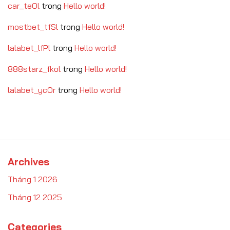
car_teOl
trong
Hello world!
mostbet_tfSl
trong
Hello world!
lalabet_lfPl
trong
Hello world!
888starz_fkol
trong
Hello world!
lalabet_ycOr
trong
Hello world!
Archives
Tháng 1 2026
Tháng 12 2025
Categories