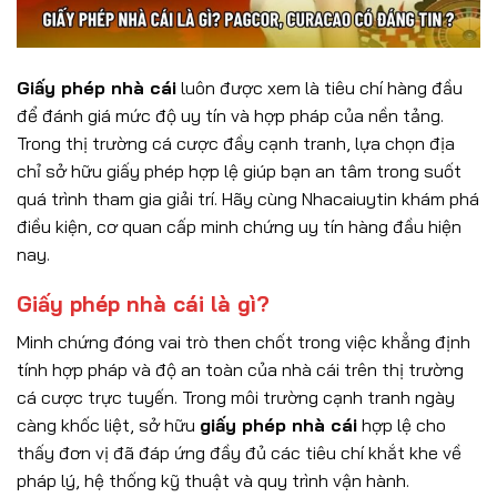
Giấy phép nhà cái
luôn được xem là tiêu chí hàng đầu
để đánh giá mức độ uy tín và hợp pháp của nền tảng.
Trong thị trường cá cược đầy cạnh tranh, lựa chọn địa
chỉ sở hữu giấy phép hợp lệ giúp bạn an tâm trong suốt
quá trình tham gia giải trí. Hãy cùng Nhacaiuytin khám phá
điều kiện, cơ quan cấp minh chứng uy tín hàng đầu hiện
nay.
Giấy phép nhà cái là gì?
Minh chứng đóng vai trò then chốt trong việc khẳng định
tính hợp pháp và độ an toàn của nhà cái trên thị trường
cá cược trực tuyến. Trong môi trường cạnh tranh ngày
càng khốc liệt, sở hữu
giấy phép nhà cái
hợp lệ cho
thấy đơn vị đã đáp ứng đầy đủ các tiêu chí khắt khe về
pháp lý, hệ thống kỹ thuật và quy trình vận hành.