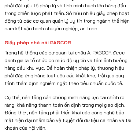
phải đặt yếu tố pháp lý và tính minh bạch lên hàng đầu
trong chiến lược phát triển. Sở hữu nhiều giấy phép hoạt
động từ các cơ quan quản lý uy tín trong ngành thể hiện
cam kết vận hành chuyên nghiệp, an toàn.
Giấy phép nhà cái PAGCOR
Trong hệ thống các cơ quan tại châu Á, PAGCOR được
đánh giá là tổ chức có mức độ uy tín và tầm ảnh hưởng
hàng đầu khu vực. Để hoàn thiện pháp lý, thương hiệu
phải đáp ứng hàng loạt yêu cầu khắt khe, trải qua quy
trình thẩm định nghiêm ngặt theo tiêu chuẩn quốc tế.
Cụ thể, nền tảng cần chứng minh năng lực tài chính rõ
ràng, khả năng thanh toán ổn định trong mọi giao dịch.
Đồng thời, nền tảng phải triển khai các công nghệ bảo
mật hiện đại nhằm bảo vệ tuyệt đối dữ liệu cá nhân và tài
khoản của hội viên.