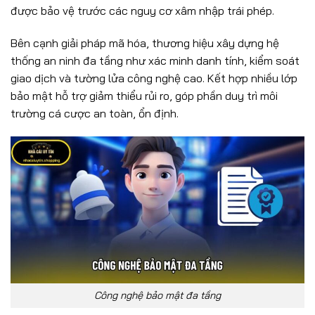
được bảo vệ trước các nguy cơ xâm nhập trái phép.
Bên cạnh giải pháp mã hóa, thương hiệu xây dựng hệ
thống an ninh đa tầng như xác minh danh tính, kiểm soát
giao dịch và tường lửa công nghệ cao. Kết hợp nhiều lớp
bảo mật hỗ trợ giảm thiểu rủi ro, góp phần duy trì môi
trường cá cược an toàn, ổn định.
Công nghệ bảo mật đa tầng