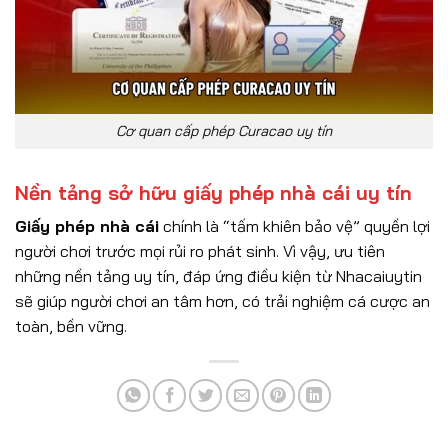
Cơ quan cấp phép Curacao uy tín
Nền tảng sở hữu giấy phép nhà cái uy tín
Giấy phép nhà cái
chính là “tấm khiên bảo vệ” quyền lợi
người chơi trước mọi rủi ro phát sinh. Vì vậy, ưu tiên
những nền tảng uy tín, đáp ứng điều kiện từ Nhacaiuytin
sẽ giúp người chơi an tâm hơn, có trải nghiệm cá cược an
toàn, bền vững.