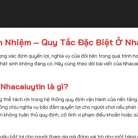
h Nhiệm – Quy Tắc Đặc Biệt Ở Nh
ọng xác định quyền lợi, nghĩa vụ của đôi bên trong quá trình h
phát sinh không đáng có. Hãy cùng theo dõi bài viết của Nhaca
 Nhacaiuytin là gì?
 thể tách rời trong hệ thống quy định vận hành của nền tảng
ông chịu nghĩa vụ bảo đảm quyền lợi cho người chơi nếu phát 
ên không tuân thủ quy định, cố tình vi phạm điều khoản hoặc 
gây bất lợi cho người tham gia mà đóng vai trò như một hàng 