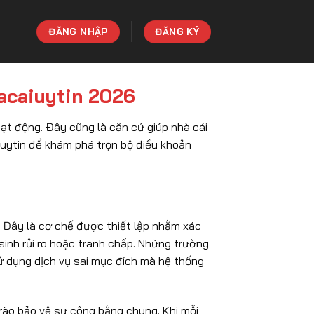
ĐĂNG NHẬP
ĐĂNG KÝ
acaiuytin 2026
oạt động. Đây cũng là căn cứ giúp nhà cái
iuytin để khám phá trọn bộ điều khoản
. Đây là cơ chế được thiết lập nhằm xác
sinh rủi ro hoặc tranh chấp. Những trường
sử dụng dịch vụ sai mục đích mà hệ thống
rào bảo vệ sự công bằng chung. Khi mỗi