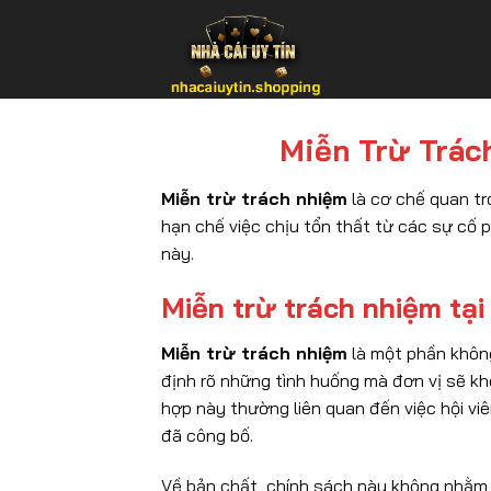
Bỏ
qua
nội
dung
Miễn Trừ Trác
Miễn trừ trách nhiệm
là cơ chế quan tr
hạn chế việc chịu tổn thất từ các sự cố 
này.
Miễn trừ trách nhiệm tại
Miễn trừ trách nhiệm
là một phần không
định rõ những tình huống mà đơn vị sẽ kh
hợp này thường liên quan đến việc hội vi
đã công bố.
Về bản chất, chính sách này không nhằm 