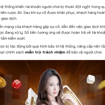
 hệ thống khiến tài khoản người chơi bị thoát đột ngột trong q
phiên cược đó. Sau khi sự cố được khắc phục, khách hàng hoà
 giao dịch.
ền mạng của khách hàng gặp sự cố, dẫn đến việc giao dịch kh
c đang xử lý. Số tiền tương ứng sẽ được hoàn trả về tài khoả
 tầm kiểm soát.
ợc bị tác động bởi quá trình bảo trì hệ thống, nâng cấp nền t
hoạt chính sách
miễn trừ trách nhiệm
để bảo vệ người chơi.