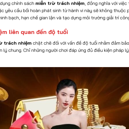
p dụng chính sách
miễn trừ trách nhiệm
, đồng nghĩa với việc
oặc yêu cầu bồi hoàn phát sinh từ hành vi này sẽ không thuộc 
nh bạch, hạn chế gian lận và tạo dựng môi trường giải trí côn
ệm liên quan đến độ tuổi
ừ trách nhiệm
chặt chẽ đối với vấn đề độ tuổi nhằm đảm bả
n lý chung. Chỉ những người chơi đáp ứng đủ điều kiện pháp l