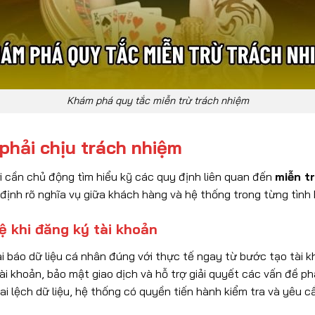
Khám phá quy tắc miễn trừ trách nhiệm
phải chịu trách nhiệm
 cần chủ động tìm hiểu kỹ các quy định liên quan đến
miễn t
định rõ nghĩa vụ giữa khách hàng và hệ thống trong từng tình
ệ khi đăng ký tài khoản
i báo dữ liệu cá nhân đúng với thực tế ngay từ bước tạo tài k
ài khoản, bảo mật giao dịch và hỗ trợ giải quyết các vấn đề ph
ai lệch dữ liệu, hệ thống có quyền tiến hành kiểm tra và yêu c