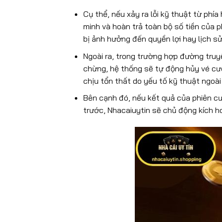
Cụ thể, nếu xảy ra lỗi kỹ thuật từ phía
minh và hoàn trả toàn bộ số tiền của 
bị ảnh hưởng đến quyền lợi hay lịch sử
Ngoài ra, trong trường hợp đường truy
chừng, hệ thống sẽ tự động hủy vé cượ
chịu tổn thất do yếu tố kỹ thuật ngoài
Bên cạnh đó, nếu kết quả của phiên cư
trước, Nhacaiuytin sẽ chủ động kích 